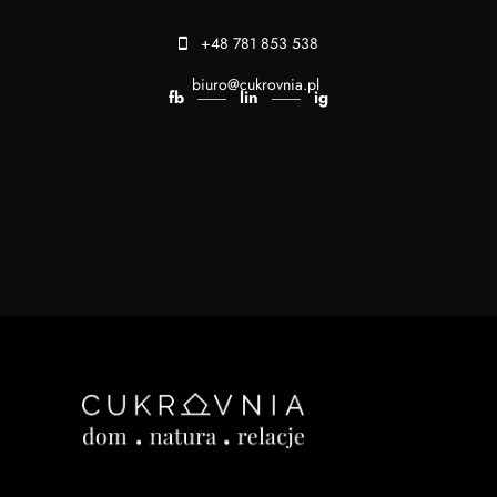
+48 781 853 538
biuro@cukrovnia.pl
fb
lin
ig